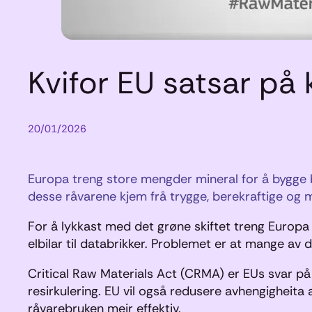
Kvifor EU satsar på k
20/01/2026
Europa treng store mengder mineral for å bygge bat
desse råvarene kjem frå trygge, berekraftige og me
For å lykkast med det grøne skiftet treng Europa ti
elbilar til databrikker. Problemet er at mange a
Critical Raw Materials Act (CRMA) er EUs svar på 
resirkulering. EU vil også redusere avhengigheit
råvarebruken meir effektiv.