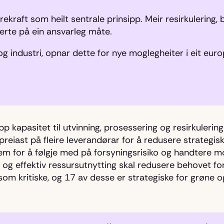
rekraft som heilt sentrale prinsipp. Meir resirkulering, b
erte på ein ansvarleg måte.
industri, opnar dette for nye moglegheiter i eit europ
pp kapasitet til utvinning, prosessering og resirkulering
spreiast på fleire leverandørar for å redusere strategis
tem for å følgje med på forsyningsrisiko og handtere m
ng og effektiv ressursutnytting skal redusere behovet for
som kritiske, og 17 av desse er strategiske for grøne og