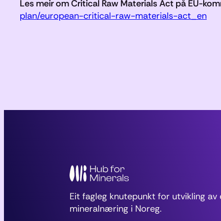
Les meir om Critical Raw Materials Act på EU-komm
plan/european-critical-raw-materials-act_en
Eit fagleg knutepunkt for utvikling a
mineralnæring i Noreg.