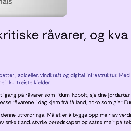
ritiske råvarer, og kva
teri, solceller, vindkraft og digital infrastruktur. Med
ir kortreiste kjelder.
lgang på råvarer som litium, kobolt, sjeldne jordartar o
v desse råvarene i dag kjem frå få land, noko som gjer
denne utfordringa. Målet er å bygge opp meir av verdikj
a av enkeltland, styrke beredskapen og satse meir på 