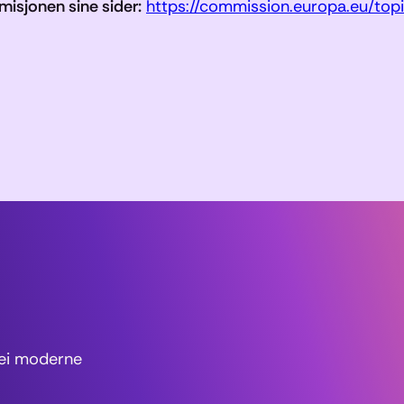
isjonen sine sider:
https://commission.europa.eu/topi
v ei moderne