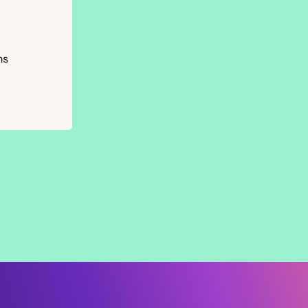
ns
ing
ge