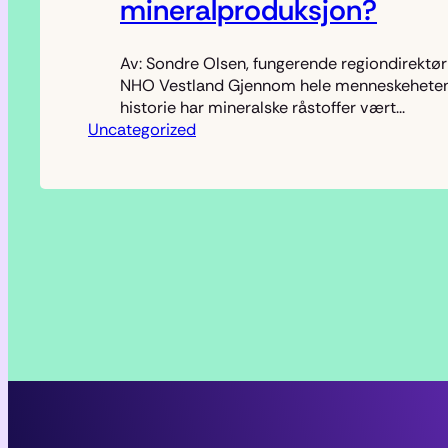
mineralproduksjon?
Av: Sondre Olsen, fungerende regiondirektør
NHO Vestland Gjennom hele menneskehete
historie har mineralske råstoffer vært
Uncategorized
avgjørende for velstand og utvikling. Utvinn
og bruk av mineraler har ført til stadig nye
teknologisk vinninger. I dag er blant annet er
litium, nikkel, kobolt, magnesium og grafitt
avgjørende for batteriproduksjon. Her i Nor
har vi en svært høy…