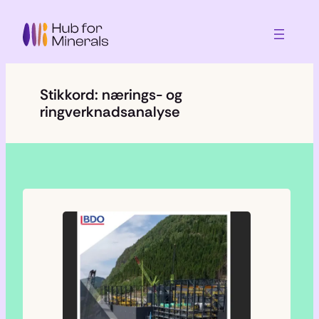
Skip
to
content
Stikkord:
nærings- og
ringverknadsanalyse