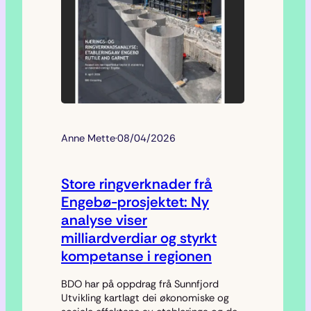
Anne Mette
·
08/04/2026
Store ringverknader frå
Engebø-prosjektet: Ny
analyse viser
milliardverdiar og styrkt
kompetanse i regionen
BDO har på oppdrag frå Sunnfjord
Utvikling kartlagt dei økonomiske og