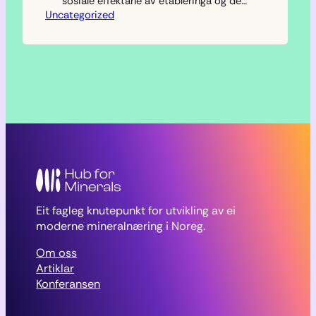
sosiale effektane av etableringa og den
Uncategorized
første driftsfasen til Engebø Rutile and
Garnet (ERG). Analysen viser at
prosjektet allereie har skapt
omfattande ringverknader, både for
næringslivet i Sunnfjord og for norsk
mineralnæring som heilskap. Betydelige
effektar frå etableringsfasen
Etableringsperioden (2021–2025) har
vore prega av…
Eit fagleg knutepunkt for utvikling av ei
moderne mineralnæring i Noreg.
Om oss
Artiklar
Konferansen